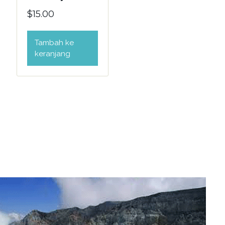
$
15.00
Tambah ke
keranjang